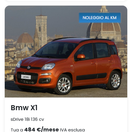
Bmw X1
sDrive 18i 136 cv
484 €/mese
Tua a
IVA esclusa