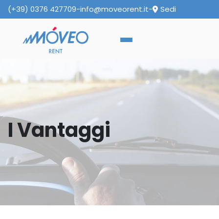
(+39) 0376 427709
-
info@moveorent.it
-
Sedi
I Vantaggi